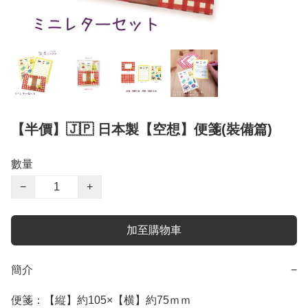
【半價】🇯🇵 日本製【空想】便箋(裝備篇)
數量
−
+
加至購物車
簡介
−
便箋：【縦】約105×【横】約75ｍｍ
