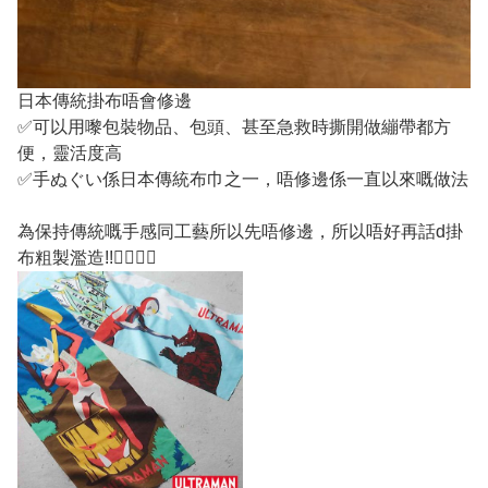
日本傳統掛布唔會修邊
✅可以用嚟包裝物品、包頭、甚至急救時撕開做繃帶都方
便，靈活度高
✅手ぬぐい係日本傳統布巾之一，唔修邊係一直以來嘅做法
為保持傳統嘅手感同工藝所以先唔修邊，所以唔好再話d掛
布粗製濫造!!✌🏽👍🏼