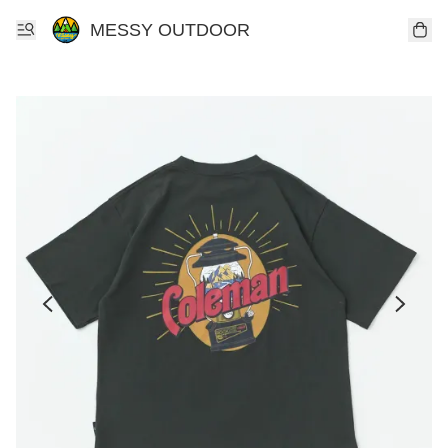
MESSY OUTDOOR