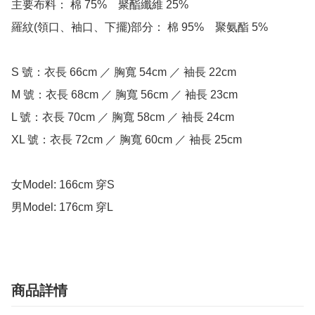
主要布料： 棉 75%　聚酯纖維 25%

羅紋(領口、袖口、下擺)部分： 棉 95%　聚氨酯 5%

S 號：衣長 66cm ／ 胸寬 54cm ／ 袖長 22cm

M 號：衣長 68cm ／ 胸寬 56cm ／ 袖長 23cm

L 號：衣長 70cm ／ 胸寬 58cm ／ 袖長 24cm

XL 號：衣長 72cm ／ 胸寬 60cm ／ 袖長 25cm

女Model: 166cm 穿S

男Model: 176cm 穿L
商品詳情