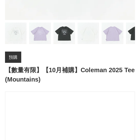
預購
【數量有限】【10月補購】Coleman 2025 Tee
(Mountains)