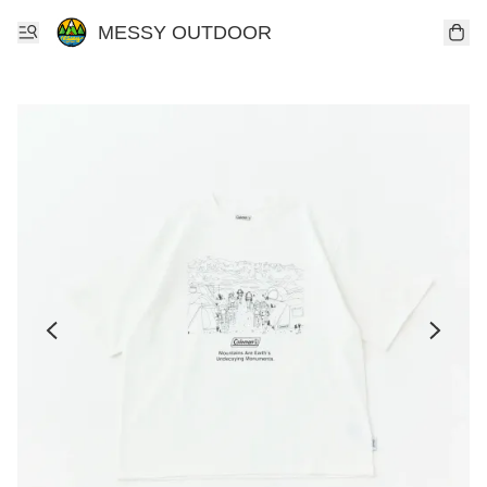
MESSY OUTDOOR