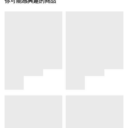
你可能感興趣的商品