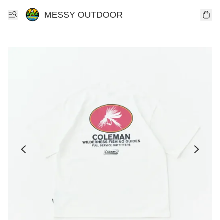
MESSY OUTDOOR