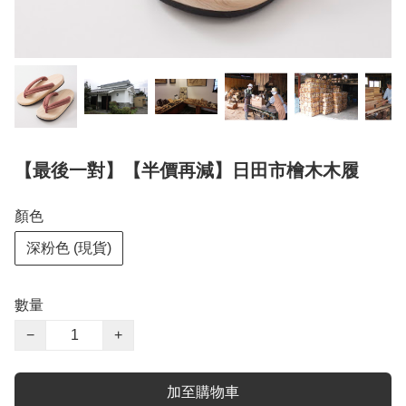
【最後一對】【半價再減】日田市檜木木履
顏色
深粉色 (現貨)
數量
−
+
加至購物車