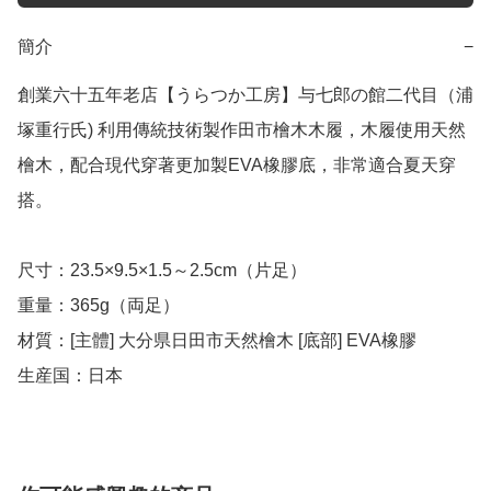
簡介
−
創業六十五年老店【うらつか工房】与七郎の館二代目（浦
塚重行氏) 利用傳統技術製作田市檜木木履，木履使用天然
檜木，配合現代穿著更加製EVA橡膠底，非常適合夏天穿
搭。

尺寸：23.5×9.5×1.5～2.5cm（片足）

重量：365g（両足）

材質：[主體] 大分県日田市天然檜木 [底部] EVA橡膠

生産国：日本