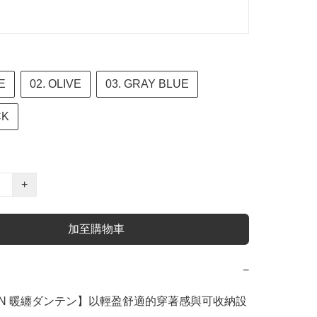
E
02. OLIVE
03. GRAY BLUE
CK
+
加至購物車
−
TEN 暖纏ダンテン】以輕盈舒適的穿著感與可收納設