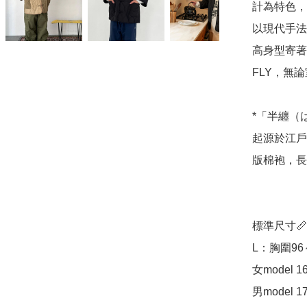
計為特色，靈
以現代手法
高身型寄著
FLY，無
*「半纏（は
起源於江戶
版棉袍，長
標準尺寸📏

L：胸圍96～
女model 16
男model 17