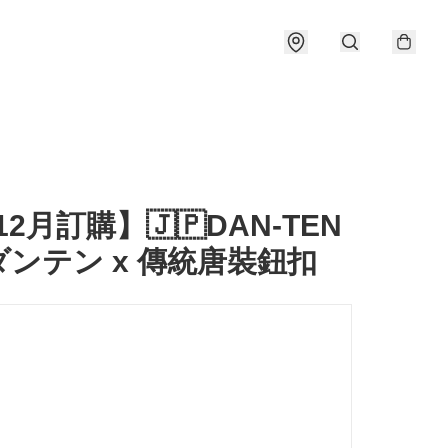
/12月訂購】🇯🇵DAN-TEN
ンテン x 傳統唐裝鈕扣