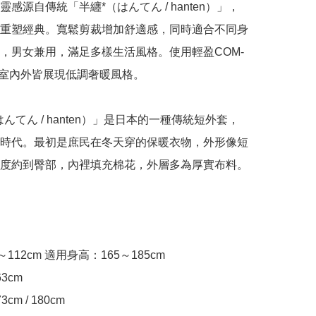
感源自傳統「半纏*（はんてん / hanten）」，
重塑經典。寬鬆剪裁增加舒適感，同時適合不同身
，男女兼用，滿足多樣生活風格。使用輕盈COM-
論室內外皆展現低調奢暖風格。

んてん / hanten）」是日本的一種傳統短外套，
時代。最初是庶民在冬天穿的保暖衣物，外形像短
度約到臀部，內裡填充棉花，外層多為厚實布料。

112cm 適用身高：165～185cm

3cm

3cm / 180cm