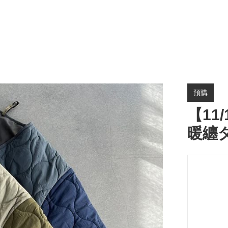
預購
【11
暖纏ダ