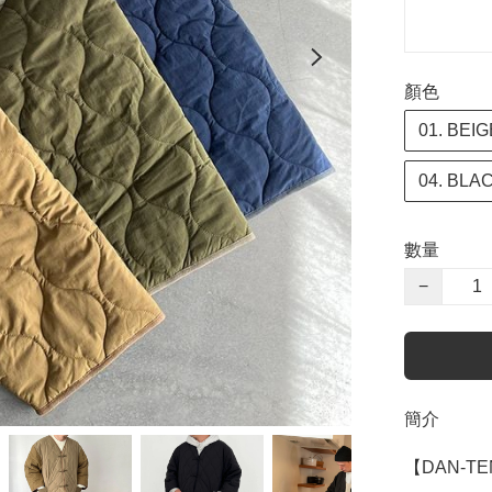
顏色
01. BEIG
04. BLA
數量
−
簡介
【DAN-