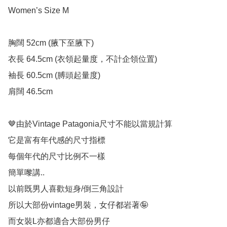
Women’s Size M

胸闊 52cm (腋下至腋下)

衣長 64.5cm (衣領起量度，不計企領位置)

袖長 60.5cm (膊頭起量度)

肩闊 46.5cm

🤎由於Vintage Patagonia尺寸不能以當規計算

它是富有年代感的尺寸指標

每個年代的尺寸比例不一樣

簡單嚟講..

以前既男人喜歡短身/倒三角設計

所以大部份vintage男裝，女仔都岩著🤪
