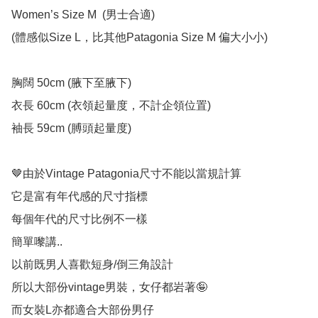
Women’s Size M  (男士合適)

(體感似Size L，比其他Patagonia Size M 偏大小小)

胸闊 50cm (腋下至腋下)

衣長 60cm (衣領起量度，不計企領位置)

袖長 59cm (膊頭起量度)

🤎由於Vintage Patagonia尺寸不能以當規計算

它是富有年代感的尺寸指標

每個年代的尺寸比例不一樣

簡單嚟講..

以前既男人喜歡短身/倒三角設計

所以大部份vintage男裝，女仔都岩著🤪

而女裝L亦都適合大部份男仔