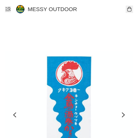
MESSY OUTDOOR