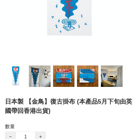
日本製 【金鳥】復古掛布 (本產品5月下旬由英
國帶回香港出貨)
數量
−
+