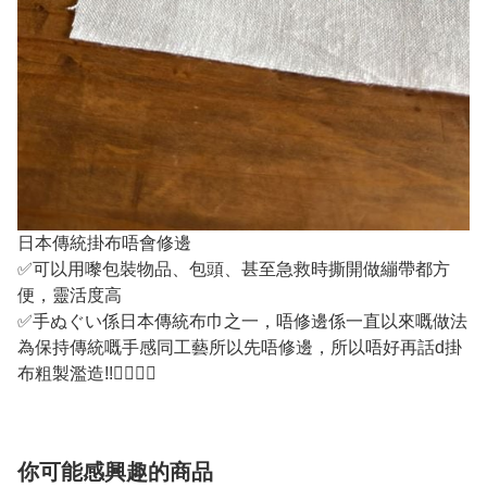
日本傳統掛布唔會修邊
✅可以用嚟包裝物品、包頭、甚至急救時撕開做繃帶都方
便，靈活度高
✅手ぬぐい係日本傳統布巾之一，唔修邊係一直以來嘅做法
為保持傳統嘅手感同工藝所以先唔修邊，所以唔好再話d掛
布粗製濫造!!✌🏽👍🏼
你可能感興趣的商品