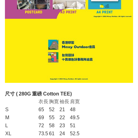
尺寸 ( 280G 重磅 Cotton TEE)
衣長
胸寛
袖長
肩寛
S
65
52
21
48
M
69
55
22
49.5
L
72
58
23
51
XL
73.5
61
24
52.5