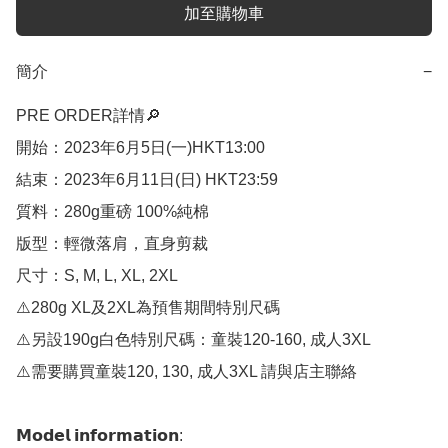
加至購物車
簡介
−
PRE ORDER詳情🔎

開始：2023年6月5日(一)HKT13:00

結束：2023年6月11日(日) HKT23:59

質料：280g重磅 100%純棉

版型：輕微落肩，直身剪裁

尺寸：S, M, L, XL, 2XL

⚠️280g XL及2XL為預售期間特別尺碼

⚠️另設190g白色特別尺碼：童裝120-160, 成人3XL

⚠️需要購買童裝120, 130, 成人3XL 請與店主聯絡

𝗠𝗼𝗱𝗲𝗹 𝗶𝗻𝗳𝗼𝗿𝗺𝗮𝘁𝗶𝗼𝗻: 
