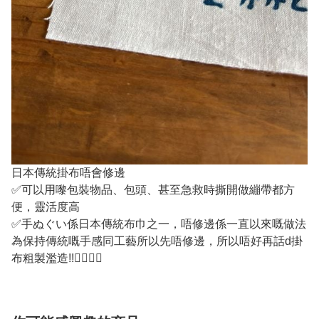
日本傳統掛布唔會修邊
✅可以用嚟包裝物品、包頭、甚至急救時撕開做繃帶都方
便，靈活度高
✅手ぬぐい係日本傳統布巾之一，唔修邊係一直以來嘅做法
為保持傳統嘅手感同工藝所以先唔修邊，所以唔好再話d掛
布粗製濫造!!✌🏽👍🏼