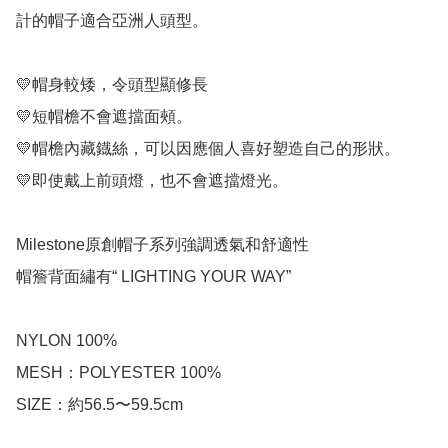
計的帽子適合亞洲人頭型。

💛帽身較矮，令頭型顯修長

💛短帽檐不會遮擋面頰。

💛帽檐內藏鐡絲，可以因應個人喜好塑造自己的形狀。

💛即使戴上前頭燈，也不會遮擋燈光。

Milestone原創帽子系列強調透氣和舒適性

帽簷背面繡有“ LIGHTING YOUR WAY”

NYLON 100%

MESH：POLYESTER 100%

SIZE：約56.5〜59.5cm
