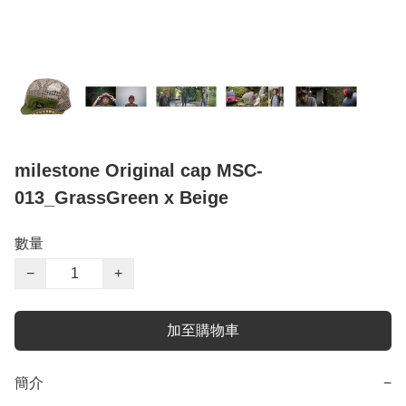
milestone Original cap MSC-
013_GrassGreen x Beige
數量
−
+
加至購物車
簡介
−