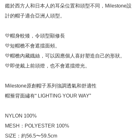
鑑於西方人和日本人的耳朵位置和頭型不同，Milestone設
計的帽子適合亞洲人頭型。

💛帽身較矮，令頭型顯修長

💛短帽檐不會遮擋面頰。

💛帽檐內藏鐡絲，可以因應個人喜好塑造自己的形狀。

💛即使戴上前頭燈，也不會遮擋燈光。

Milestone原創帽子系列強調透氣和舒適性

帽簷背面繡有“ LIGHTING YOUR WAY”

NYLON 100%

MESH：POLYESTER 100%

SIZE：約56.5〜59.5cm
