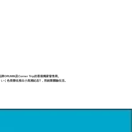
【7月訂購】MontbellFlex Wat
牌ORUMM及Corner Trip的香港獨家發售商。

畫家いくいく色長聯名推出小高潮紀念T，用創業體驗生活。