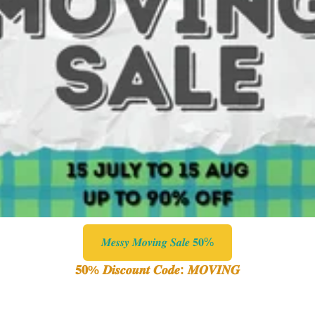
𝑴𝒆𝒔𝒔𝒚 𝑴𝒐𝒗𝒊𝒏𝒈 𝑺𝒂𝒍𝒆 𝟓𝟎%
𝟓𝟎% 𝑫𝒊𝒔𝒄𝒐𝒖𝒏𝒕 𝑪𝒐𝒅𝒆: 𝑴𝑶𝑽𝑰𝑵𝑮