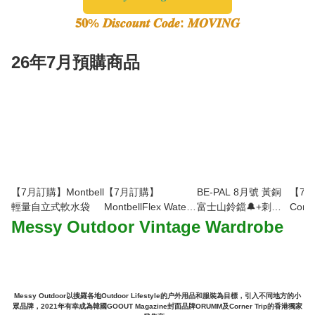
𝟓𝟎% 𝑫𝒊𝒔𝒄𝒐𝒖𝒏𝒕 𝑪𝒐𝒅𝒆: 𝑴𝑶𝑽𝑰𝑵𝑮
26年7月預購商品
【7月訂購】Montbell
【7月訂購】
BE-PAL 8月號 黃銅
【7
輕量自立式軟水袋
MontbellFlex Water
富士山鈴鐺🔔+刺繡
Conm
Pack 吸管飲水套件
行李牌
Pack-
Messy Outdoor Vintage Wardrobe
Messy Outdoor以搜羅各地Outdoor Lifestyle的户外用品和服裝為目標，引入不同地方的小
眾品牌，2021年有幸成為韓國GOOUT Magazine封面品牌ORUMM及Corner Trip的香港獨家