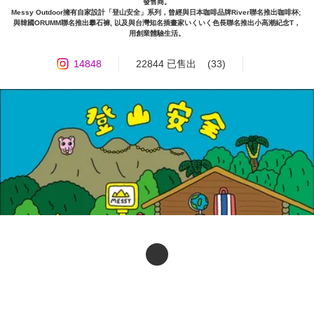
發售商。

Messy Outdoor擁有自家設計「登山安全」系列，曾經與日本咖啡品牌River聯名推出咖啡杯; 
與韓國ORUMM聯名推出攀石褲, 以及與台灣知名插畫家いくいく色長聯名推出小高潮紀念T，
用創業體驗生活。
14848
22844 已售出
(33)