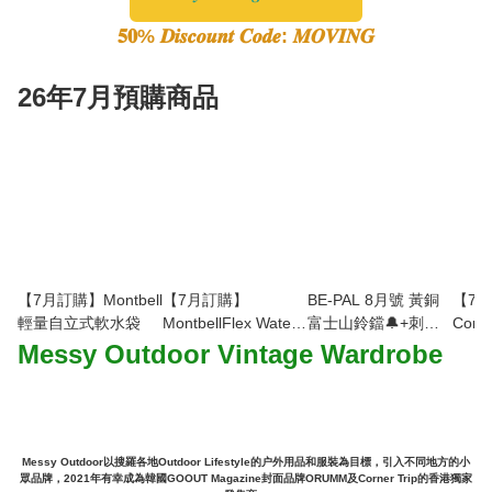
𝟓𝟎% 𝑫𝒊𝒔𝒄𝒐𝒖𝒏𝒕 𝑪𝒐𝒅𝒆: 𝑴𝑶𝑽𝑰𝑵𝑮
26年7月預購商品
【7月訂購】Montbell
【7月訂購】
BE-PAL 8月號 黃銅
【7
輕量自立式軟水袋
MontbellFlex Water
富士山鈴鐺🔔+刺繡
Conm
Pack 吸管飲水套件
行李牌
Pack-
Messy Outdoor Vintage Wardrobe
Messy Outdoor以搜羅各地Outdoor Lifestyle的户外用品和服裝為目標，引入不同地方的小
眾品牌，2021年有幸成為韓國GOOUT Magazine封面品牌ORUMM及Corner Trip的香港獨家