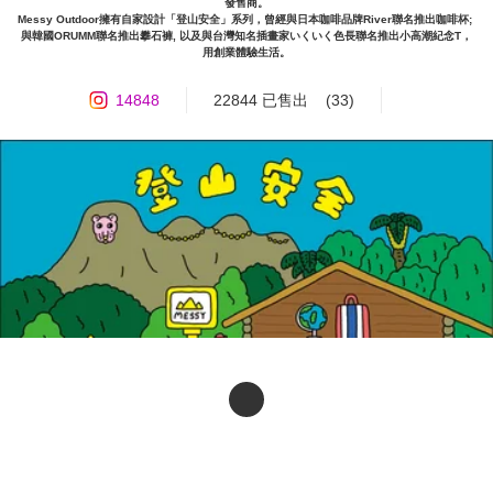
發售商。

Messy Outdoor擁有自家設計「登山安全」系列，曾經與日本咖啡品牌River聯名推出咖啡杯; 
與韓國ORUMM聯名推出攀石褲, 以及與台灣知名插畫家いくいく色長聯名推出小高潮紀念T，
用創業體驗生活。
14848
22844 已售出
(33)