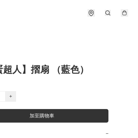
蛋超人】摺扇 （藍色）
+
加至購物車
−