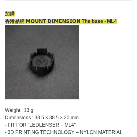
加購
香港品牌 𝗠𝗢𝗨𝗡𝗧 𝗗𝗜𝗠𝗘𝗡𝗦𝗜𝗢𝗡 The base - ML4
Weight : 13 g
Dimensions : 38.5 × 38.5 × 20 mm
- FIT FOR “LEDLENSER – ML4”
- 3D PRINTING TECHNOLOGY – NYLON MATERIAL