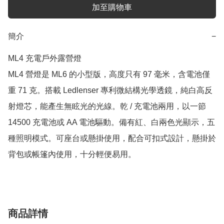
加至購物車
簡介
−
ML4 充電戶外露營燈

ML4 營燈是 ML6 的小型版，高度只有 97 毫米，含電池僅
重 71 克。搭載 Ledlenser 專利微結構光學透鏡，純白高反
射燈芯，能產生無眩光的光線。乾 / 充電池兩用，以一節 
14500 充電池或 AA 電池驅動。備有紅、白兩色光顯示，五
種照明模式。可座台或懸掛使用，配合可扣式設計，懸掛於
背包或帳篷內使用，十分輕便易用。
商品詳情