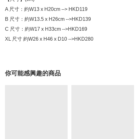
A 尺寸：約W13 x H20cm --> HKD119

B 尺寸：約W13.5 x H26cm -->HKD139

C 尺寸：約W17 x H33cm -->HKD169

XL 尺寸 約W26 x H46 x D10 -->HKD280
你可能感興趣的商品