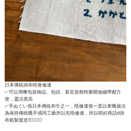
日本傳統掛布唔會修邊
✅可以用嚟包裝物品、包頭、甚至急救時撕開做繃帶都方
便，靈活度高
✅手ぬぐい係日本傳統布巾之一，唔修邊係一直以來嘅做法
為保持傳統嘅手感同工藝所以先唔修邊，所以唔好再話d掛
布粗製濫造!!✌🏽👍🏼