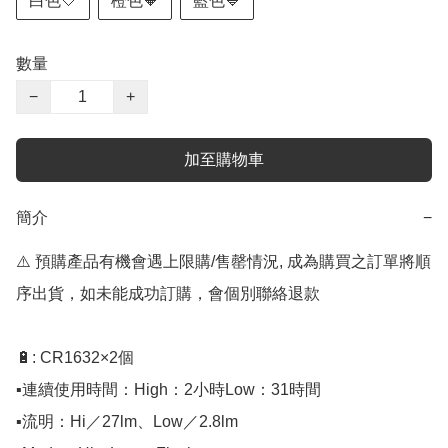
白色🤍
橙色🧡
藍色💙
數量
−
+
加至購物車
簡介
−
⚠️ 預購產品有機會遇上限購/售罄情況, 成為購買之訂單將順
序出貨，如未能成功訂購，會個別聯絡退款

🔋: CR1632×2個

▪️連續使用時間：High：2小時Low：31時間

▪️流明：Hi／27lm、Low／2.8lm
