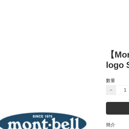
【Mon
logo 
數量
−
簡介