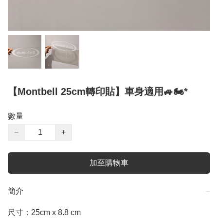
【Montbell 25cm轉印貼】車身適用🚙🏍️*
數量
−
+
加至購物車
簡介
−
尺寸：25cm x 8.8 cm
