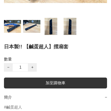
日本製!! 【鹹蛋超人】摺扇套
數量
−
+
加至購物車
簡介
−
鹹蛋超人