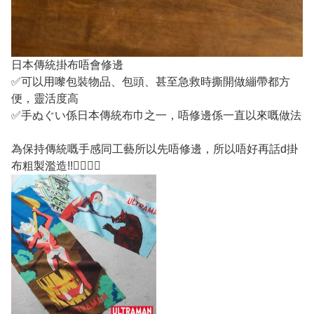
日本傳統掛布唔會修邊
✅可以用嚟包裝物品、包頭、甚至急救時撕開做繃帶都方
便，靈活度高
✅手ぬぐい係日本傳統布巾之一，唔修邊係一直以來嘅做法
為保持傳統嘅手感同工藝所以先唔修邊，所以唔好再話d掛
布粗製濫造!!✌🏽👍🏼