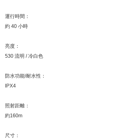
運行時間：

約 40 小時

亮度：

530 流明 / 冷白色

防水功能/耐水性：

IPX4

照射距離：

約160m

尺寸：
